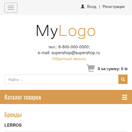
Вход
|
Регистрация
Toggle
navigation
тел.: 8-800-000-0000;
e-mail: supershop@supershop.ru
Обратный звонок
0
на сумму:
0
₪
Каталог товаров
Бренды
LERROS