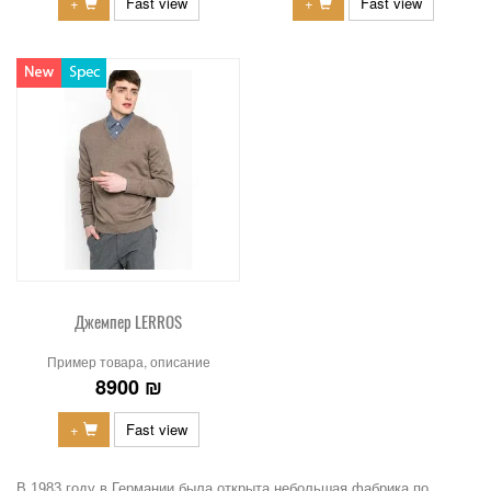
+
Fast view
+
Fast view
Джемпер LERROS
Пример товара, описание
8900 ₪
+
Fast view
В 1983 году в Германии была открыта небольшая фабрика по